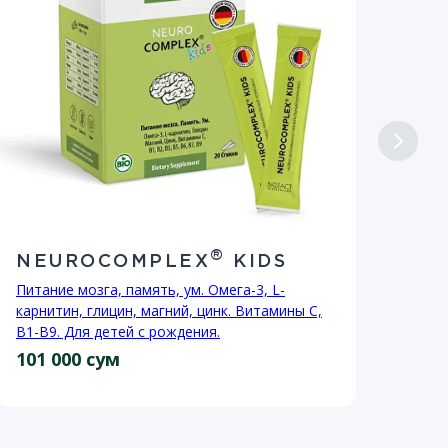
®
NEUROCOMPLEX
KIDS
I
Питание мозга, память, ум. Омега-3, L-
Комп
карнитин, глицин, магний, цинк. Витамины С,
цинк
В1-В9. Для детей с рождения.
проб
101 000 сум
76 