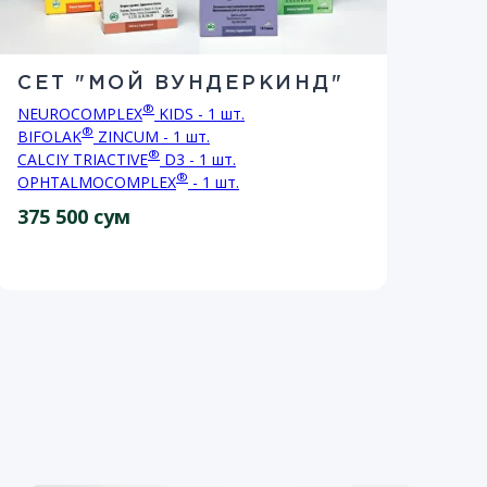
СЕТ "МОЙ ВУНДЕРКИНД"
СЕ
®
NEUROCOMPLEX
KIDS - 1 шт.
DER
®
BIFOLAK
ZINCUM - 1 шт.
BIF
®
CALCIY TRIACTIVE
D3 - 1 шт.
CALC
®
OPHTALMOCOMPLEX
- 1 шт.
BIF
375 500 сум
321