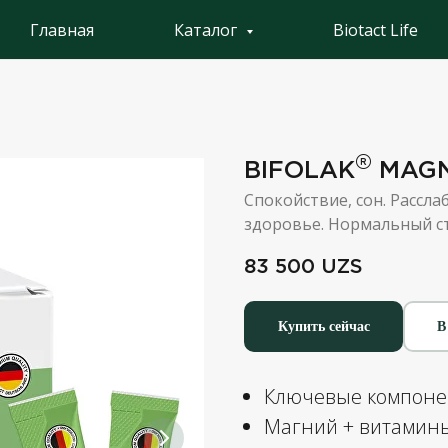
Главная
Каталог
Biotact Life
®
BIFOLAK
MAGN
Спокойствие, сон. Рассл
здоровье. Нормальный ст
83 500
UZS
Купить сейчас
В
Ключевые компоне
Магний + витамины