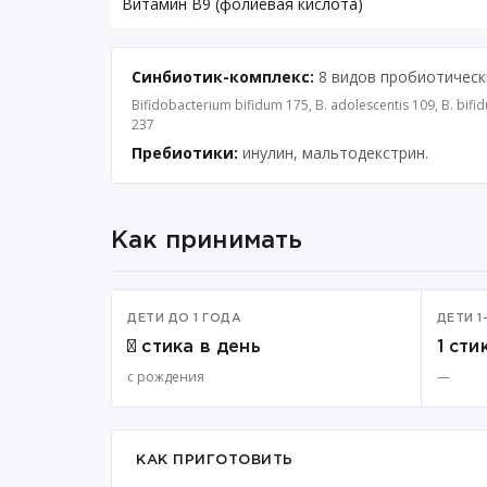
Витамин B9 (фолиевая кислота)
Синбиотик-комплекс:
8 видов пробиотическ
Bifidobacterium bifidum 175, B. adolescentis 109, B. bif
237
Пребиотики:
инулин, мальтодекстрин.
Как принимать
ДЕТИ ДО 1 ГОДА
ДЕТИ 1
½ стика в день
1 сти
с рождения
—
КАК ПРИГОТОВИТЬ