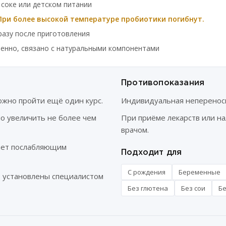
соке или детском питании
При более высокой температуре пробиотики погибнут.
азу после приготовления
енно, связано с натуральными компонентами
Противопоказания
ожно пройти ещё один курс.
Индивидуальная неперенос
о увеличить не более чем
При приёме лекарств или н
врачом.
ает послабляющим
Подходит для
С рождения
Беременные
ь установлены специалистом
Без глютена
Без сои
Бе