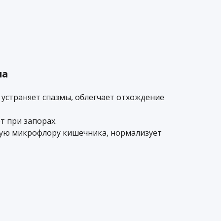
ла
 устраняет спазмы, облегчает отхождение
т при запорах.
ую микрофлору кишечника, нормализует