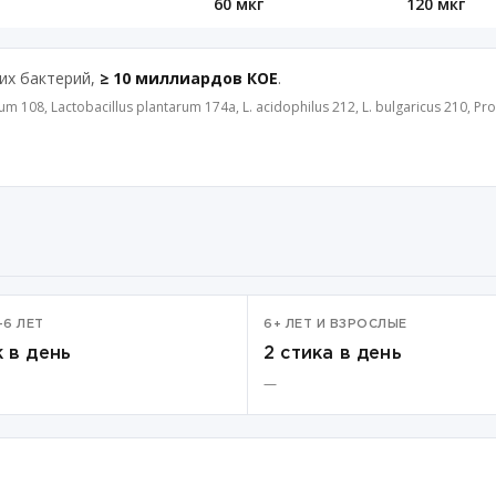
60 мкг
120 мкг
их бактерий,
≥ 10 миллиардов КОЕ
.
idum 108, Lactobacillus plantarum 174a, L. acidophilus 212, L. bulgaricus 210,
–6 ЛЕТ
6+ ЛЕТ И ВЗРОСЛЫЕ
к в день
2 стика в день
—