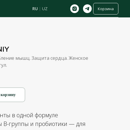
RU
|
UZ
Корзина
IY
абление мышц. Защита сердца. Женское
ул.
 корзину
нты в одной формуле
 B-группы и пробиотики — для