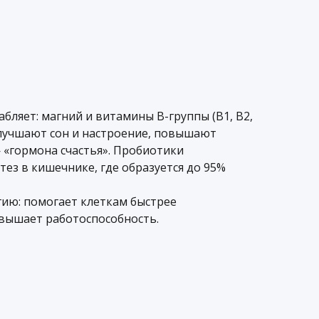
абляет: магний и витамины B-группы (B1, B2,
улучшают сон и настроение, повышают
 «гормона счастья». Пробиотики
ез в кишечнике, где образуется до 95%
гию: помогает клеткам быстрее
овышает работоспособность.