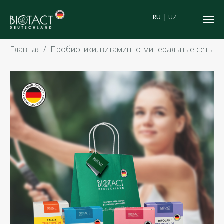
RU
|
UZ
Главная
/
Пробиотики, витаминно-минеральные сеты