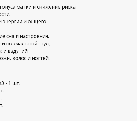
тонуса матки и снижение риска
сти.
 энергии и общего
ие сна и настроения.
и нормальный стул,
 и вздутий.
ожи, волос и ногтей.
 - 1 шт.
т.
.
т.