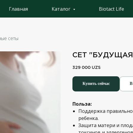
Главная
Каталог
Biotact Life
ные сеты
СЕТ "БУДУЩАЯ
329 000
UZS
Купить сейчас
В
Польза:
Поддержка правильног
ребенка.
Защита матери и плод
токсинов и аллергенов