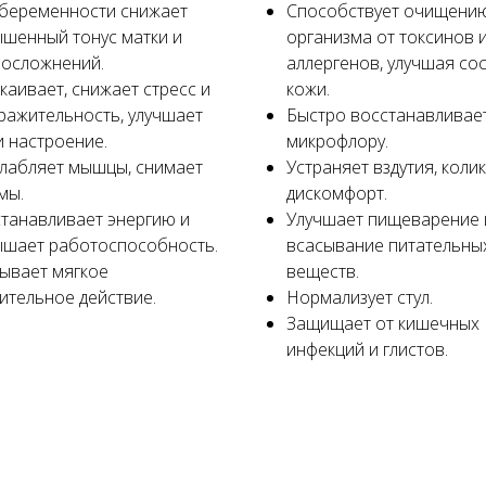
беременности снижает
Способствует очищени
шенный тонус матки и
организма от токсинов 
 осложнений.
аллергенов, улучшая со
каивает, снижает стресс и
кожи.
ражительность, улучшает
Быстро восстанавливае
и настроение.
микрофлору.
лабляет мышцы, снимает
Устраняет вздутия, колик
мы.
дискомфорт.
танавливает энергию и
Улучшает пищеварение 
шает работоспособность.
всасывание питательны
ывает мягкое
веществ.
ительное действие.
Нормализует стул.
Защищает от кишечных
инфекций и глистов.