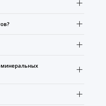
тов?
о-минеральных