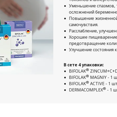
Уменьшение спазмов, 
осложнений беременно
Повышение жизненной
самочувствия.
Расслабление, улучшен
Хорошее пищеварение 
предотвращение колик
Улучшение состояния к
В сете 4 упаковки:
®
BIFOLAK
ZINCUM+С+D3
®
BIFOLAK
MAGNIY - 1 ш
®
BIFOLAK
ACTIVE - 1 шт
®
DERMACOMPLEX
- 1 ш