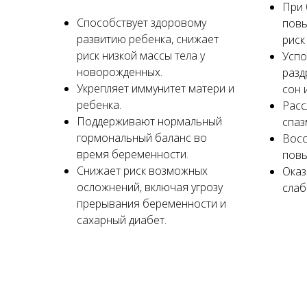
При 
Способствует здоровому
повы
развитию ребенка, снижает
риск
риск низкой массы тела у
Успо
новорожденных.
разд
Укрепляет иммунитет матери и
сон 
ребенка.
Расс
Поддерживают нормальный
спаз
гормональный баланс во
Восс
время беременности.
повы
Снижает риск возможных
Оказ
осложнений, включая угрозу
слаб
прерывания беременности и
сахарный диабет.