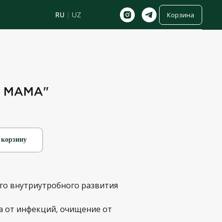
RU
|
UZ
Корзина
 МАМА"
 корзину
о внутриутробного развития
а от инфекций, очищение от
.