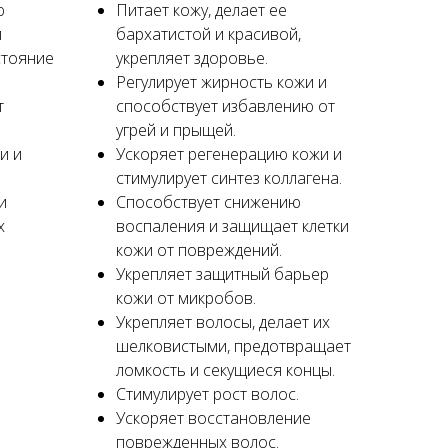
ю
Питает кожу, делает ее
и
бархатистой и красивой,
стояние
укрепляет здоровье.
Регулирует жирность кожи и
т
способствует избавлению от
угрей и прыщей.
и и
Ускоряет регенерацию кожи и
стимулирует синтез коллагена.
и
Способствует снижению
х
воспаления и защищает клетки
кожи от повреждений.
Укрепляет защитный барьер
кожи от микробов.
Укрепляет волосы, делает их
шелковистыми, предотвращает
ломкость и секущиеся концы.
Стимулирует рост волос.
Ускоряет восстановление
поврежденных волос.