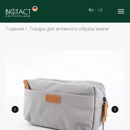
RU
|
UZ
Главная
/
Товары для активного образа жизни