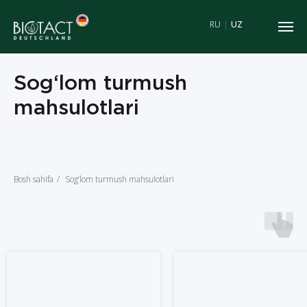
RU
|
UZ
Sog‘lom turmush
mahsulotlari
Bosh sahifa
/
Sog‘lom turmush mahsulotlari