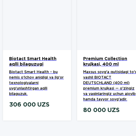
Biotact Smart Health
Premium Collection
aqlli bilaguzugi
krujkasi, 400 ml
Biotact Smart Health - bu
Maxsus sovg'a qutisidagi to'
nemis o‘lchov aniqligi va ilg‘or
yashil BIOTACT
texnologiyalarni
DEUTSCHLAND (400 ml)
uyg‘unlashtirgan aqlli
premium krujkasi — o'zingiz
bilaguzuk.
va yaqinlaringiz uchun ajoyib
hamda tayyor sovg'adir.
306 000
UZS
80 000
UZS