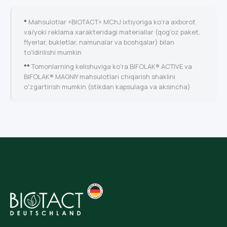
*
Mahsulotlar «BIOTACT» MChJ ixtiyoriga ko'ra axborot
va/yoki reklama xarakteridagi materiallar (qog'oz paket,
flyerlar, bukletlar, namunalar va boshqalar) bilan
to'ldirilishi mumkin
**
Tomonlarning kelishuviga ko'ra BIFOLAK® ACTIVE va
BIFOLAK® MAGNIY mahsulotlari chiqarish shaklini
o'zgartirish mumkin (stikdan kapsulaga va aksincha)
o