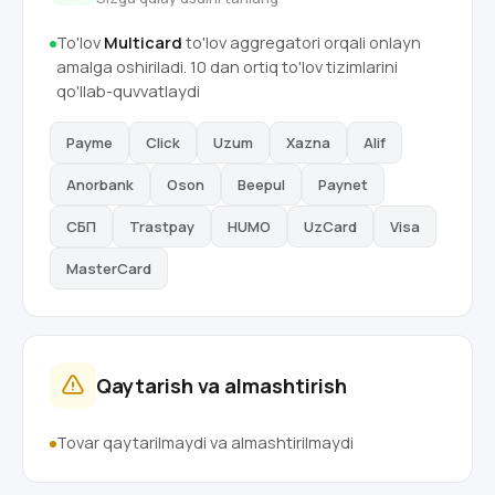
To'lov
Multicard
to'lov aggregatori orqali onlayn
amalga oshiriladi. 10 dan ortiq to'lov tizimlarini
qo'llab-quvvatlaydi
Payme
Click
Uzum
Xazna
Alif
Anorbank
Oson
Beepul
Paynet
СБП
Trastpay
HUMO
UzCard
Visa
MasterCard
Qaytarish va almashtirish
Tovar qaytarilmaydi va almashtirilmaydi