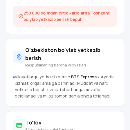
250 000 so'mdan ortiq xaridlarda Toshkent
bo'ylab yetkazib berish bepul
O'zbekiston bo'ylab yetkazib
berish
Respublikaning barcha viloyatlari
Viloyatlarga yetkazib berish
BTS Express
kuryerlik
xizmati orqali amalga oshiriladi. Muddat va narx
yetkazib berish xizmati shartlariga muvofiq
belgilanadi va mijoz tomonidan alohida to'lanadi
To'lov
Sizga qulay usulni tanlang