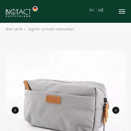
RU
|
UZ
Bosh sahifa
/
Sog‘lom turmush mahsulotlari