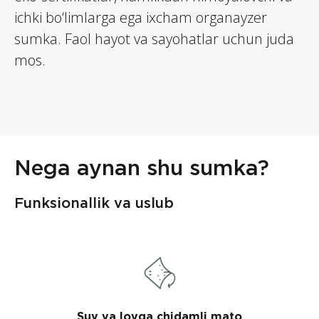
ichki bo‘limlarga ega ixcham organayzer
sumka. Faol hayot va sayohatlar uchun juda
mos.
Nega aynan shu sumka?
Funksionallik va uslub
Suv va loyga chidamli mato