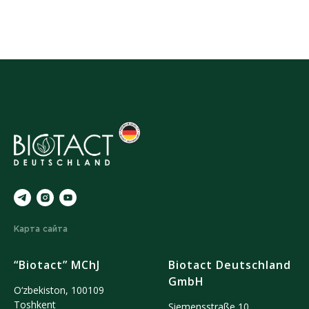
o
Карта сайта
“Biotact” MChJ
Biotact Deutschland
GmbH
O‘zbekiston, 100109
Тoshkent
Siemensstraße 10