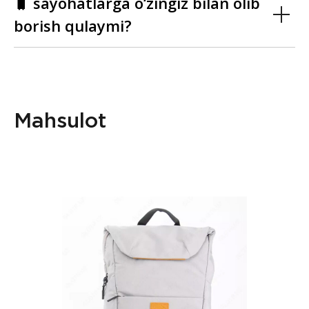
🧳 sayohatlarga o‘zingiz bilan olib
borish qulaymi?
Mahsulot