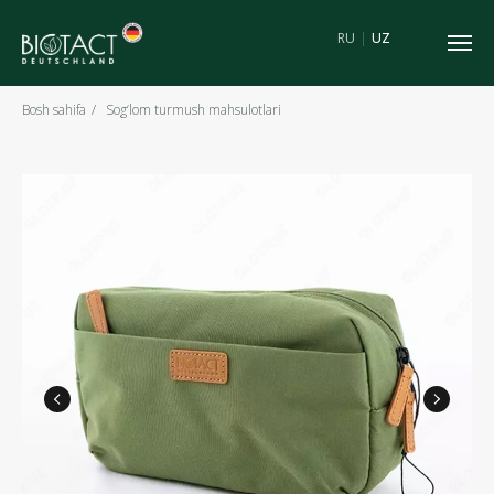
RU
|
UZ
Bosh sahifa
/
Sog‘lom turmush mahsulotlari