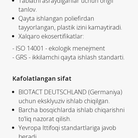
Tabiatni asraydiganlar uchun ongli
tanlov.
Qayta ishlangan poliefirdan
tayyorlangan, plastik izini kamaytiradi.
Xalqaro ekosertifikatlar:
- ISO 14001 - ekologik menejment
- GRS - ikkilamchi qayta ishlash standarti.
Kafolatlangan sifat
BIOTACT DEUTSCHLAND (Germaniya)
uchun eksklyuziv ishlab chiqilgan.
Barcha bosqichlarda ishlab chiqarishni
to‘liq nazorat qilish.
Yevropa Ittifoqi standartlariga javob
beradi.