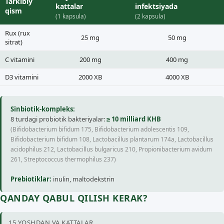
Tarkibiy
kattalar
infektsiyada
qism
(1 kapsula)
(2 kapsula)
Rux (rux
25 mg
50 mg
sitrat)
C vitamini
200 mg
400 mg
D3 vitamini
2000 XB
4000 XB
Sinbiotik-kompleks:
8 turdagi probiotik bakteriyalar:
≥ 10 milliard KHB
(Bifidobacterium bifidum 175, Bifidobacterium adolescentis 109,
Bifidobacterium bifidum 108, Lactobacillus plantarum 174a, Lactobacillus
acidophilus 212, Lactobacillus bulgaricus 210, Propionibacterium avidum
261, Streptococcus thermophilus 237)
Prebiotiklar:
inulin, maltodekstrin
QANDAY QABUL QILISH KERAK?
15 YOSHDAN VA KATTALAR