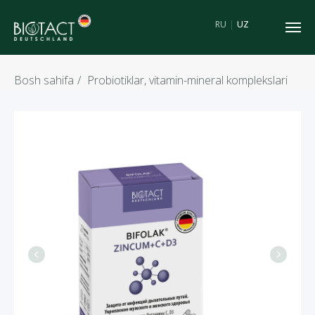
RU
|
UZ
Bosh sahifa
/
Probiotiklar, vitamin-mineral komplekslari