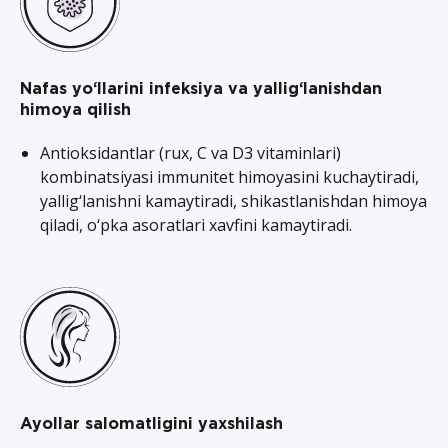
Nafas yo‘llarini infeksiya va yallig‘lanishdan
himoya qilish
Antioksidantlar (rux, C va D3 vitaminlari)
kombinatsiyasi immunitet himoyasini kuchaytiradi,
yallig‘lanishni kamaytiradi, shikastlanishdan himoya
qiladi, o‘pka asoratlari xavfini kamaytiradi.
Ayollar salomatligini yaxshilash