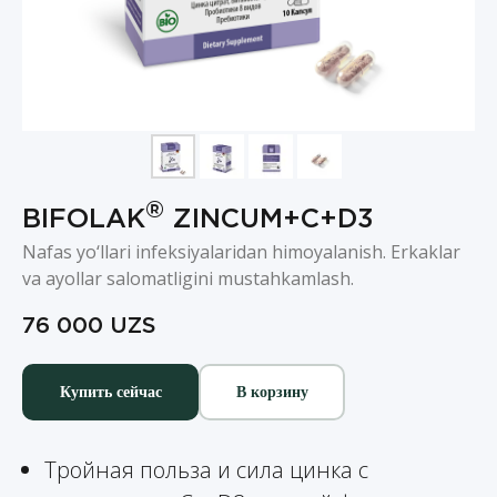
®
BIFOLAK
ZINCUM+C+D3
Nafas yo‘llari infeksiyalaridan himoyalanish. Erkaklar
va ayollar salomatligini mustahkamlash.
76 000
UZS
Купить сейчас
В корзину
Тройная польза и сила цинка с