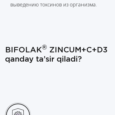
выведению токсинов из организма.
®
BIFOLAK
ZINCUM+C+D3
qanday ta’sir qiladi?