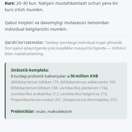
Kurs:
20–30 kun. Natijani mustahkamlash uchun yana bir
kurs o'tish mumkin.
Qabul miqdori va davomiyligi mutaxassis tomonidan
individual belgilanishi mumkin.
Qarshi ko'rsatmalar:
Tarkibiy qismlarga individual toqat qilmaslik.
Dori qabul qilayotganda yoki kasalliklar mavjud bo'lganda — shifokor
bilan maslahatlashing.
Sinbiotik-kompleks:
8 turdagi probiotik bakteriyalar:
≥ 50 million KHB
(Bifidobacterium bifidum 175, Bifidobacterium adolescentis 109,
Bifidobacterium bifidum 108, Lactobacillus plantarum 174a,
Lactobacillus acidophilus 212, Lactobacillus bulgaricus 210,
Propionibacterium avidum 261, Streptococcus thermophilus 237)
Prebiotiklar:
inulin, maltodekstrin