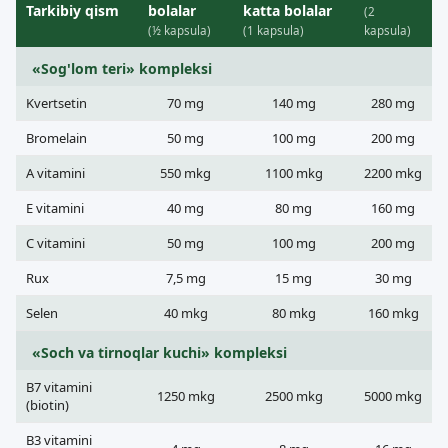
Tarkibiy qism
bolalar
katta bolalar
(2
(½ kapsula)
(1 kapsula)
kapsula)
«Sog'lom teri» kompleksi
Kvertsetin
70 mg
140 mg
280 mg
Bromelain
50 mg
100 mg
200 mg
A vitamini
550 mkg
1100 mkg
2200 mkg
E vitamini
40 mg
80 mg
160 mg
C vitamini
50 mg
100 mg
200 mg
Rux
7,5 mg
15 mg
30 mg
Selen
40 mkg
80 mkg
160 mkg
«Soch va tirnoqlar kuchi» kompleksi
B7 vitamini
1250 mkg
2500 mkg
5000 mkg
(biotin)
B3 vitamini