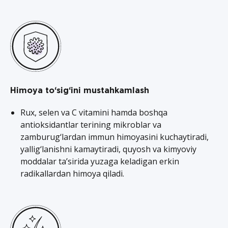
Himoya to‘sig‘ini mustahkamlash
Rux, selen va C vitamini hamda boshqa
antioksidantlar terining mikroblar va
zamburug‘lardan immun himoyasini kuchaytiradi,
yallig‘lanishni kamaytiradi, quyosh va kimyoviy
moddalar ta’sirida yuzaga keladigan erkin
radikallardan himoya qiladi.