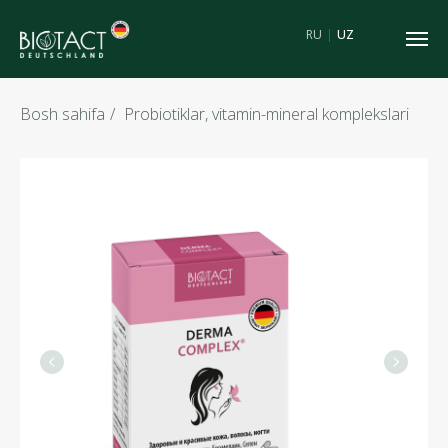
RU
|
UZ
Bosh sahifa
/
Probiotiklar, vitamin-mineral komplekslari