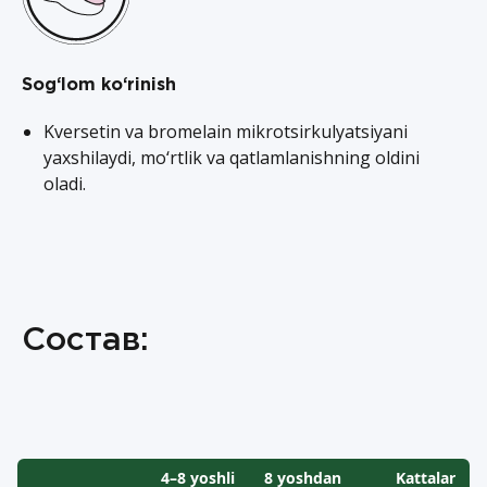
Sog‘lom ko‘rinish
Kversetin va bromelain mikrotsirkulyatsiyani
yaxshilaydi, mo‘rtlik va qatlamlanishning oldini
oladi.
Состав:
4–8 yoshli
8 yoshdan
Kattalar