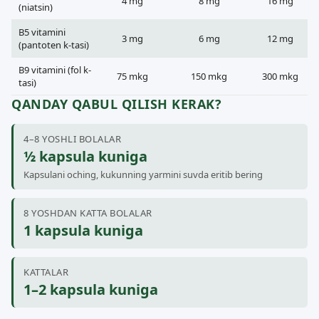
4 mg
8 mg
16 mg
(niatsin)
B5 vitamini
3 mg
6 mg
12 mg
(pantoten k-tasi)
B9 vitamini (fol k-
75 mkg
150 mkg
300 mkg
tasi)
QANDAY QABUL QILISH KERAK?
4–8 YOSHLI BOLALAR
½ kapsula kuniga
Kapsulani oching, kukunning yarmini suvda eritib bering
8 YOSHDAN KATTA BOLALAR
1 kapsula kuniga
KATTALAR
1–2 kapsula kuniga