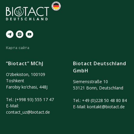
o
Карта сайта
“Biotact” MChJ
Biotact Deutschland
GmbH
O‘zbekiston, 100109
Тoshkent
Siemensstraße 10
Farobiy ko‘chasi, 448J
53121 Bonn, Deutschland
Tel.:
(+998 93) 555 17 47
Tel.:
+49 (0)228 50 48 80 84
E-Mail:
E-Mail:
kontakt@biotact.de
contact_uz@biotact.de