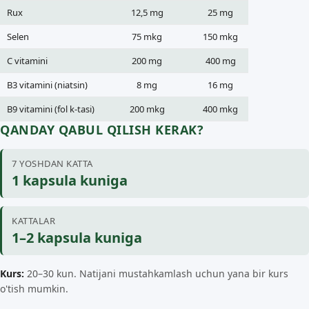
Rux
12,5 mg
25 mg
Selen
75 mkg
150 mkg
C vitamini
200 mg
400 mg
B3 vitamini (niatsin)
8 mg
16 mg
B9 vitamini (fol k-tasi)
200 mkg
400 mkg
QANDAY QABUL QILISH KERAK?
7 YOSHDAN KATTA
1 kapsula kuniga
KATTALAR
1–2 kapsula kuniga
Kurs:
20–30 kun. Natijani mustahkamlash uchun yana bir kurs
o'tish mumkin.