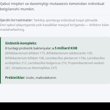
Qabul miqdori va davomiyligi mutaxassis tomonidan individual
belgilanishi mumkin.
Qarshi ko'rsatmalar:
Tarkibiy qismlarga individual toqat qilmaslik.
Dori qabul qilayotganda yoki kasalliklar mavjud bo'lganda — shifokor bilan
maslahatlashing.
Sinbiotik-kompleks:
8 turdagi probiotik bakteriyalar:
≥ 5 milliard KHB
(Bifidobacterium bifidum 175, Bifidobacterium adolescentis 109,
Bifidobacterium bifidum 108, Lactobacillus plantarum 174a, Lactobacillus
acidophilus 212, Lactobacillus bulgaricus 210, Propionibacterium avidum
261, Streptococcus thermophilus 237)
Prebiotiklar:
inulin, maltodekstrin