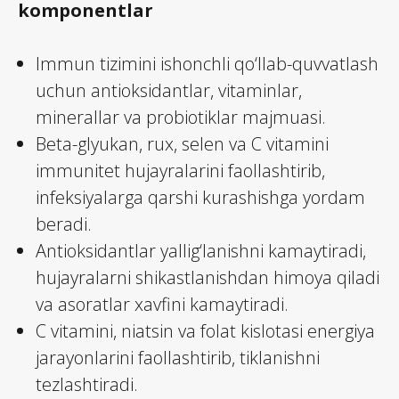
komponentlar
Immun tizimini ishonchli qo‘llab-quvvatlash
uchun antioksidantlar, vitaminlar,
minerallar va probiotiklar majmuasi.
Beta-glyukan, rux, selen va C vitamini
immunitet hujayralarini faollashtirib,
infeksiyalarga qarshi kurashishga yordam
beradi.
Antioksidantlar yallig‘lanishni kamaytiradi,
hujayralarni shikastlanishdan himoya qiladi
va asoratlar xavfini kamaytiradi.
C vitamini, niatsin va folat kislotasi energiya
jarayonlarini faollashtirib, tiklanishni
tezlashtiradi.