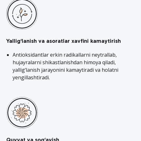
Yallig‘lanish va asoratlar xavfini kamaytirish
Antioksidantlar erkin radikallarni neytrallab,
hujayralarni shikastlanishdan himoya qiladi,
yallig‘lanish jarayonini kamaytiradi va holatni
yengillashtiradi.
Quvvat va sog‘ayish