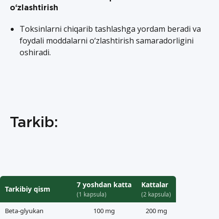
o‘zlashtirish
Toksinlarni chiqarib tashlashga yordam beradi va
foydali moddalarni o‘zlashtirish samaradorligini
oshiradi.
Tarkib:
7 yoshdan katta
Kattalar
Tarkibiy qism
(1 kapsula)
(2 kapsula)
Beta-glyukan
100 mg
200 mg