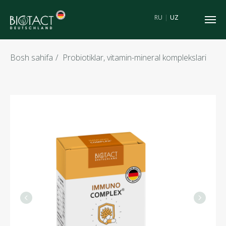
RU
|
UZ
Bosh sahifa
/
Probiotiklar, vitamin-mineral komplekslari